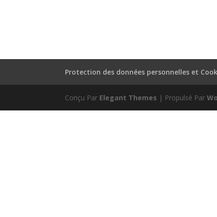
Protection des données personnelles et Cook
Conçu Par
Elegant Themes
| Propulsé Par
Wo